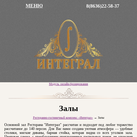
МЕНЮ
8(8636)22-58-37
Модуль онлайн-бронирования
Залы
Ресторанно-гостиничный комплекс «Интеграл»
→
Залы
Основной зал Ресторана "Интеграл" рассчитан и подходит под любое торжество
рассчитаное до 140 персон. Для Вас нами создана уютная атмосфера — удобные
столики, мягкие диваны, барная стойка, которая видна со всех уголков зала.
Цветовая гамма, с преобладанием приглушенных пастельных тонов, не утомляет