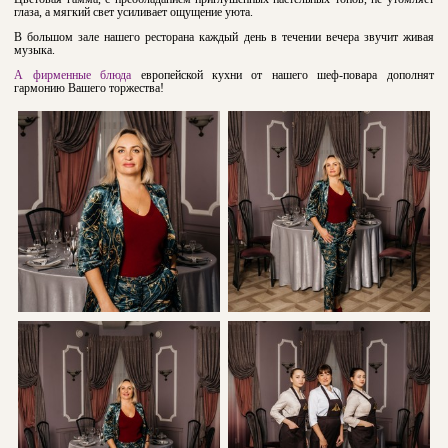
глаза, а мягкий свет усиливает ощущение уюта.
В большом зале нашего ресторана каждый день в течении вечера звучит живая
музыка.
А фирменные блюда
европейской кухни от нашего шеф-повара дополнят
гармонию Вашего торжества!